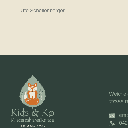
Ute Schellenberger
Weiche
27356 R
emp
042