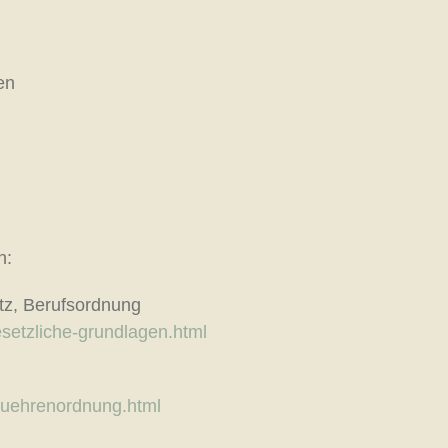
en
n:
tz, Berufsordnung
esetzliche-grundlagen.html
ebuehrenordnung.html